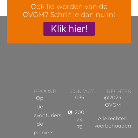
Ook lid worden van de
OVGM? Schrijf je dan nu in!
Klik hier!
PROOST!
CONTACT
RECHTEN
035
@2024
Op
-
OVGM
de
200
avonturiers,
Alle rechten
24
de
voorbehouden
79
pioniers,